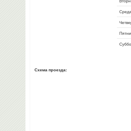
Вторни
Среда
Четвер
Пятни
Суббо
Схема проезда: