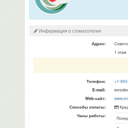
Информация о стоматологии
Адрес:
Советс
1 этаж
Телефон:
+7-953
E-mail:
evrode
Web-сайт:
www.ev
Способы оплаты:
Кред
Часы работы:
Понед