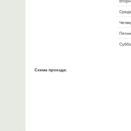
Вторни
Среда
Четвер
Пятни
Суббо
Схема проезда: